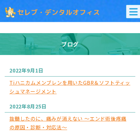
ブログ
2022年9月1日
Tiハニカムメンブレンを用いたGBR＆ソフトティッ
シュマネージメント
2022年8月25日
抜髄したのに、痛みが消えない 〜エンド術後疼痛
の原因・診断・対応法〜